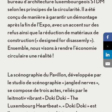
bureau d’architecture luxembourgeois STDM
selon les principes de la circularité. Il a été
conçu de manière à garantir un démontage
après la fin de l’Expo, avec un accent sur des
refus ainsi que la réduction de matériaux de
construction (« designed for disassemly »).
Pa
Ensemble, nous visons à rendre l’économie
Pa
circulaire une réalité !
Pa
En
La scénographie du Pavillon, développée par
le studio de scénographie « jangled nerves »,
se compose de trois actes, reliés par le
leitmotiv vibrant « Doki Doki – The
Luxembourg Heartbeat ». « Doki Doki » est