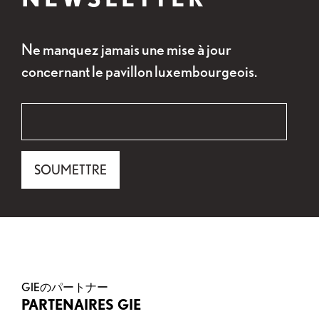
Ne manquez jamais une mise à jour
concernant le pavillon luxembourgeois.
«
Email
*
» indique les champs nécessaires
*
Email
SOUMETTRE
Ce champ n’est utilisé qu’à des fins de validation e
GIEのパートナー
PARTENAIRES GIE