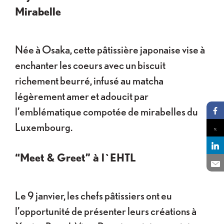
Mirabelle
Née à Osaka, cette pâtissière japonaise vise à
enchanter les coeurs avec un biscuit
richement beurré, infusé au matcha
légèrement amer et adoucit par
l’emblématique compotée de mirabelles du
Pa
Luxembourg.
Pa
“Meet & Greet” à l`EHTL
Pa
En
Le 9 janvier, les chefs pâtissiers ont eu
l’opportunité de présenter leurs créations à